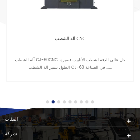
آلة الشطب CNC الثقيلة
آلة الشطب الثقيلة CJ-90CNC: الشطب الدقيق للأنابيب والقضبان
قصيرة الطول استمتع بأقصى درجات......
الفئات
شركة