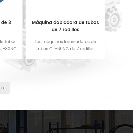
 de 3
Máquina dobladora de tubos
de 7 rodillos
de tubos
Las máquinas laminadoras de
s CJ-80NC
tubos CJ-60NC de 7 rodillos
 en el
redefinen la eficiencia en el
es para
doblado de tubos, ideales para
gran......
crear curvas y dobleces de gran
radio. ......
ext