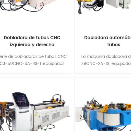
Dobladora de tubos CNC
Dobladora automáti
izquierda y derecha
tubos
erie de dobladoras de tubos CNC
La máquina dobladora d
CJ-50CNC-6A-3S-T equipadas
38CNC-2A-1S, equipada
con tecnología de doblado de
dispositivo de función 
tubos izquierdo y derecho para
para doblar tubos espa
una flexibilidad óptima y una
tridimensionales, complet
interfer......
pro......