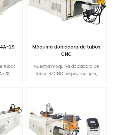
 4A-2S
Máquina dobladora de tubos
CNC
e tubos
Nuestra máquina dobladora de
A-2S,
tubos 63CNC de pila múltiple,
tivo de
controlada por PLC y accionada
doblar
por un servomotor, el sistema
sionales,
operativo de pantalla es una
interfaz ......