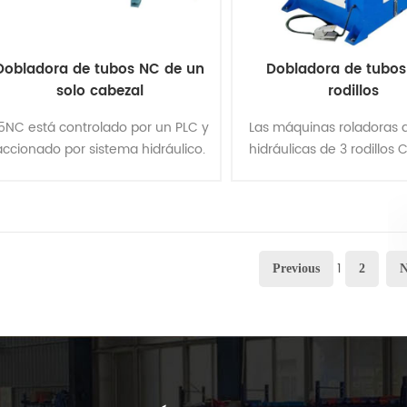
Dobladora de tubos NC de un
Dobladora de tubos
solo cabezal
rodillos
5NC está controlado por un PLC y
Las máquinas roladoras 
accionado por sistema hidráulico.
hidráulicas de 3 rodillo
l sistema operativo de la pantalla
redefinen la eficiencia
es táctil y presenta ajustes
doblado de tubos, ideal
preestablecidos para una......
crear dobleces y curvas de 
1
Previous
2
N