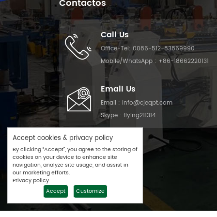
Contactos
Call Us
Office-Tel:
0086-512-83869990
Mobile/WhatsApp :
+86-18662220131
Email Us
Email :
info@cjeqpt.com
Skype :
flying211314
Accept cookies & privacy policy
By clicking “Accept”, you agree to the storing of
cookies on your device to enhance site
navigation, analyze site usage, and assist in
our marketing efforts.
Privacy policy
Accept
Customize