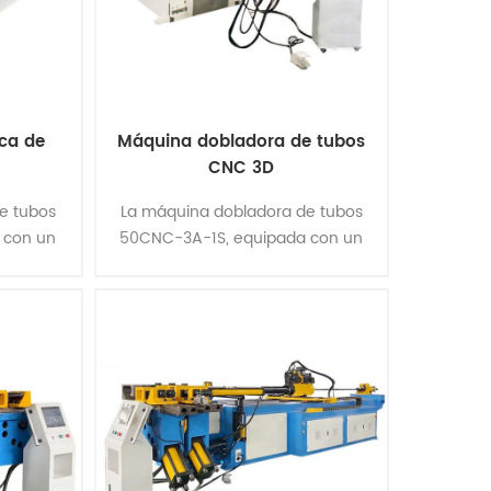
ca de
Máquina dobladora de tubos
CNC 3D
e tubos
La máquina dobladora de tubos
 con un
50CNC-3A-1S, equipada con un
completa
dispositivo de función completa
ciales
para doblar tubos espaciales
a todo el
tridimensionales, completa todo el
pro......