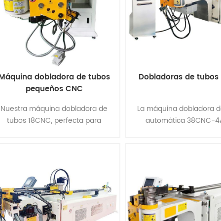
Máquina dobladora de tubos
Dobladoras de tubos
pequeños CNC
Nuestra máquina dobladora de
La máquina dobladora d
tubos 18CNC, perfecta para
automática 38CNC-4
precisión en uso industrial.
equipada con un disposi
Combina sistemas eléctricos,
función completa para 
hidráulicos y neumáticos para un
tubos espaciales tridimen
rendimie......
completa......