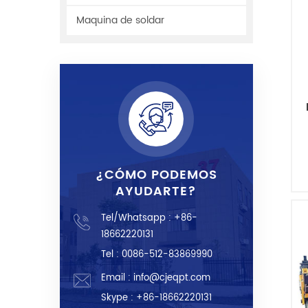
Maquina de soldar
¿CÓMO PODEMOS
AYUDARTE?
Tel/Whatsapp :
+86-
18662220131
Tel : 0086-512-83869990
Email :
info@cjeqpt.com
Skype :
+86-18662220131