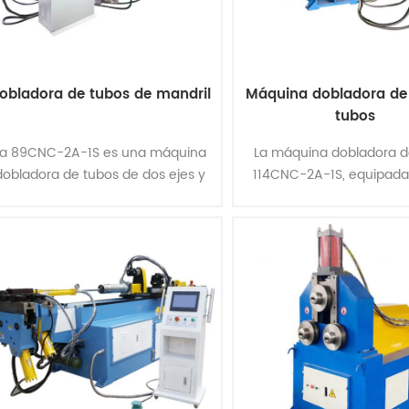
obladora de tubos de mandril
Máquina dobladora de
tubos
La 89CNC-2A-1S es una máquina
La máquina dobladora d
dobladora de tubos de dos ejes y
114CNC-2A-1S, equipada
una sola capa, 3D, totalmente
dispositivo de función 
automática. Esta dobladora de
para doblar tubos espa
tubos CNC utiliza un mecanismo
tridimensionales, complet
de d......
pr......