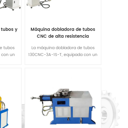
 tubos y
Máquina dobladora de tubos
CNC de alta resistencia
e tubos
La máquina dobladora de tubos
 con un
130CNC-3A-1S-T, equipada con un
completa
dispositivo de función completa
ciales
para doblar tubos espaciales
a todo el
tridimensionales, completa todo el
......