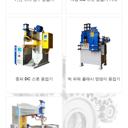
중파 DC 스폿 용접기
빅 파워 플래시 엉덩이 용접기