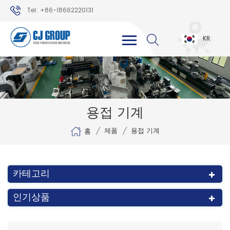
Tel: +86-18662220131
WhatsApp: +86-18662220131
KR
용접 기계
/
/
제품
용접 기계
홈
카테고리
인기상품